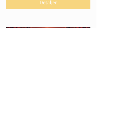
Detaljer
TINUS' ONEMAN COMEDY
CABARET
ons. 17. jun.
Mere info
Detaljer