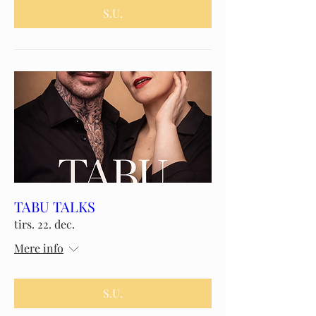
S.U.
TABU TALKS
tirs. 22. dec.
Mere info
S.U.