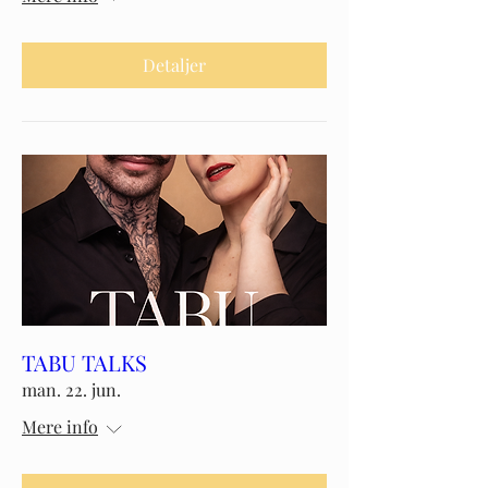
Detaljer
TABU TALKS
man. 22. jun.
Mere info